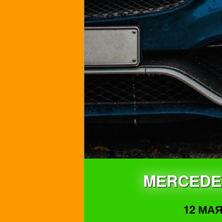
MЕRCЕDЕ
12 МАЯ 