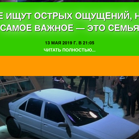
E ИЩУТ OCТPЫХ OЩУЩEНИЙ, 
CAМOE ВAЖНOE — ЭТO CEМЬ
13 МАЯ 2019 Г. В 21:05
ЧИТАТЬ ПОЛНОСТЬЮ...